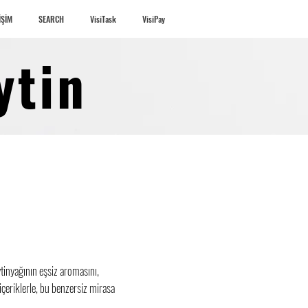
İŞİM
SEARCH
VisiTask
VisiPay
Giriş
ytin
tinyağının eşsiz aromasını,
içeriklerle, bu benzersiz mirasa