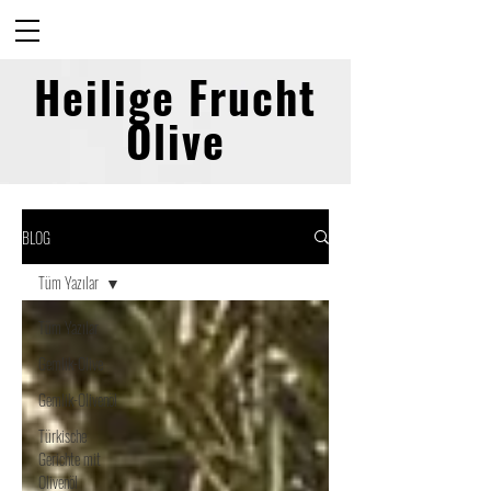
Heilige Frucht
Olive
BLOG
Tüm Yazılar
Tüm Yazılar
Gemlik-Olive
Gemlik-Olivenöl
Türkische
Gerichte mit
Olivenöl