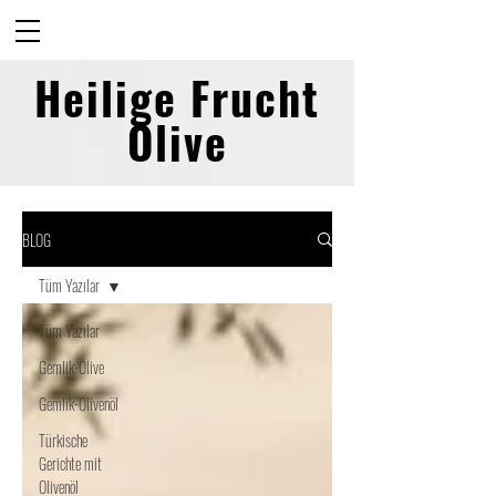
Heilige Frucht
Olive
BLOG
Tüm Yazılar
Tüm Yazılar
Gemlik-Olive
Gemlik-Olivenöl
Türkische
Gerichte mit
Olivenöl