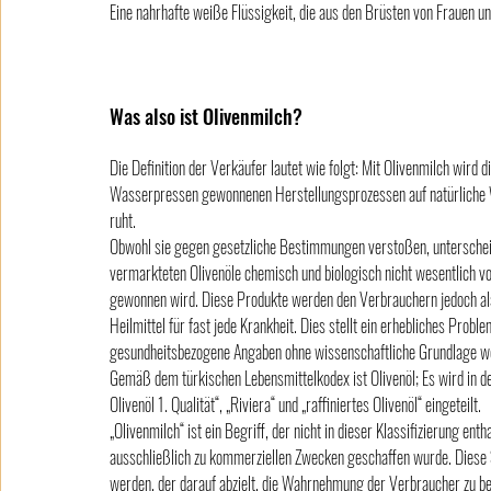
Eine nahrhafte weiße Flüssigkeit, die aus den Brüsten von Frauen u
Was also ist Olivenmilch?
Die Definition der Verkäufer lautet wie folgt: Mit Olivenmilch wird di
Wasserpressen gewonnenen Herstellungsprozessen auf natürliche W
ruht.
Obwohl sie gegen gesetzliche Bestimmungen verstoßen, unterschei
vermarkteten Olivenöle chemisch und biologisch nicht wesentlich v
gewonnen wird. Diese Produkte werden den Verbrauchern jedoch als „E
Heilmittel für fast jede Krankheit. Dies stellt ein erhebliches Prob
gesundheitsbezogene Angaben ohne wissenschaftliche Grundlage wei
Gemäß dem türkischen Lebensmittelkodex ist Olivenöl; Es wird in defi
Olivenöl 1. Qualität“, „Riviera“ und „raffiniertes Olivenöl“ eingeteilt.
„Olivenmilch“ ist ein Begriff, der nicht in dieser Klassifizierung ent
ausschließlich zu kommerziellen Zwecken geschaffen wurde. Diese S
werden, der darauf abzielt, die Wahrnehmung der Verbraucher zu be