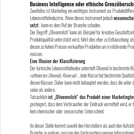
Business Intelligence oder ethische Grenzübersch
Zweifellos ist Marketing ein wichtiges Instrument zur Produktdiff
Lebensmittelindustrie. Wenn dieses Instrument jedoch 
wissenschaf
setzt
 , kann es dem Ruf der Branche schaden.
Der Begriff „Olivenmilch“ kann als Beispiel für kreative Geschäftsi
Produktqualität unterstützt wird, führt dies eher zu Enttäuschung al
diesen zu hohen Preisen verkauften Produkten um irreführende Produ
müssen.
Eine Illusion der Klassifizierung
Der türkische Lebensmittelkodex unterteilt Olivenöl in bestimmte Kl
raffiniertes Olivenöl, Rivieraöl …
 Jede Klasse hat bestimmte Qualität
diesen Klassen. Daher kann nicht behauptet werden, dass die unter 
seien als andere.
Tatsächlich 
ist „Olivenmilch“ das Produkt einer Marketingte
gesteigert, dass dem Verbraucher der Eindruck vermittelt wird, er 
kein chemischer oder sensorischer Unterschied.
An dieser Stelle kommt sowohl den Herstellern als auch den Aufsich
Branche zu wahren, müssen den Verbrauchern genaue Informationen 