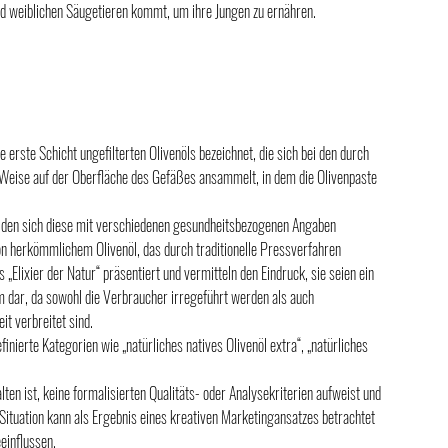
nd weiblichen Säugetieren kommt, um ihre Jungen zu ernähren.
e erste Schicht ungefilterten Olivenöls bezeichnet, die sich bei den durch 
eise auf der Oberfläche des Gefäßes ansammelt, in dem die Olivenpaste 
den sich diese mit verschiedenen gesundheitsbezogenen Angaben 
on herkömmlichem Olivenöl, das durch traditionelle Pressverfahren 
lixier der Natur“ präsentiert und vermitteln den Eindruck, sie seien ein 
lem dar, da sowohl die Verbraucher irregeführt werden als auch 
t verbreitet sind.
nierte Kategorien wie „natürliches natives Olivenöl extra“, „natürliches 
halten ist, keine formalisierten Qualitäts- oder Analysekriterien aufweist und 
ituation kann als Ergebnis eines kreativen Marketingansatzes betrachtet 
einflussen.