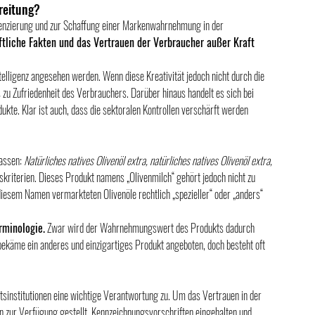
reitung?
erenzierung und zur Schaffung einer Markenwahrnehmung in der 
tliche Fakten und das Vertrauen der Verbraucher außer Kraft 
ntelligenz angesehen werden. Wenn diese Kreativität jedoch nicht durch die 
s zu Zufriedenheit des Verbrauchers. Darüber hinaus handelt es sich bei 
kte. Klar ist auch, dass die sektoralen Kontrollen verschärft werden 
assen: 
Natürliches natives Olivenöl extra, natürliches natives Olivenöl extra, 
skriterien. Dieses Produkt namens „Olivenmilch“ gehört jedoch nicht zu 
diesem Namen vermarkteten Olivenöle rechtlich „spezieller“ oder „anders“ 
rminologie.
 Zwar wird der Wahrnehmungswert des Produkts dadurch 
bekäme ein anderes und einzigartiges Produkt angeboten, doch besteht oft 
tsinstitutionen eine wichtige Verantwortung zu. Um das Vertrauen in der 
zur Verfügung gestellt, Kennzeichnungsvorschriften eingehalten und 