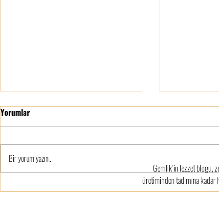
Yorumlar
Bir yorum yazın...
Gemlik’in lezzet blogu, z
üretiminden tadımına kadar he
Gemlik Zeytininin Eşsiz
Sofraların Ba
Lezzetinin Arkasındaki Bilim:
Türkiye'nin Ze
Teruarın Gücü
İşleme Yöntem