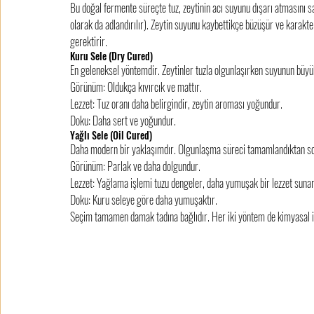
​Bu doğal fermente süreçte tuz, zeytinin acı suyunu dışarı atmasını s
olarak da adlandırılır). Zeytin suyunu kaybettikçe büzüşür ve karakte
gerektirir.
​Kuru Sele (Dry Cured)
En geleneksel yöntemdir. Zeytinler tuzla olgunlaşırken suyunun büyü
​Görünüm: Oldukça kıvırcık ve mattır.
​Lezzet: Tuz oranı daha belirgindir, zeytin aroması yoğundur.
​Doku: Daha sert ve yoğundur.
​Yağlı Sele (Oil Cured)
Daha modern bir yaklaşımdır. Olgunlaşma süreci tamamlandıktan sonra 
​Görünüm: Parlak ve daha dolgundur.
​Lezzet: Yağlama işlemi tuzu dengeler, daha yumuşak bir lezzet sunar
​Doku: Kuru seleye göre daha yumuşaktır.
​Seçim tamamen damak tadına bağlıdır. Her iki yöntem de kimyasal i