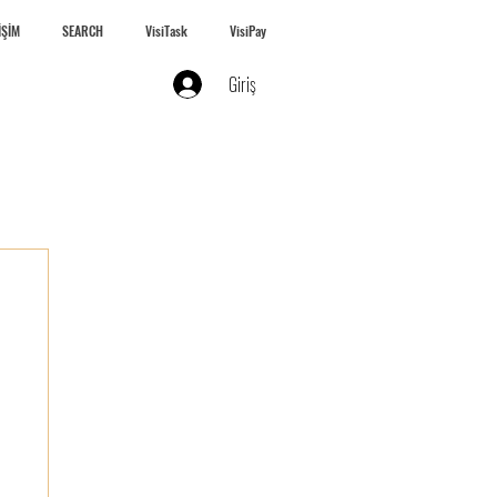
İŞİM
SEARCH
VisiTask
VisiPay
Giriş