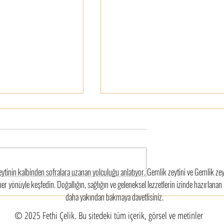
eytinin kalbinden sofralara uzanan yolculuğu anlatıyor. Gemlik zeytini ve Gemlik zey
r yönüyle keşfedin. Doğallığın, sağlığın ve geleneksel lezzetlerin izinde hazırlanan 
ş Tacı Zeytin:
Büyük Zeytin Karmaşası:
daha yakından bakmaya davetlisiniz.
ytin Çeşitleri,
Gemlik ve Trilye Aynı Şey mi?
© 2025 Fethi Çelik. Bu sitedeki tüm içerik, görsel ve metinler
leri ve Lezzet
Farkları Anlamak