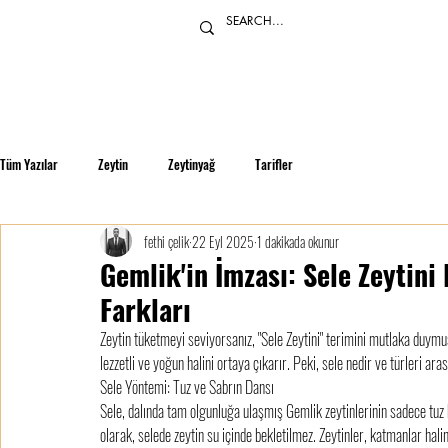
Tüm Yazılar
Zeytin
Zeytinyağ
Tarifler
fethi çelik
22 Eyl 2025
1 dakikada okunur
Gemlik'in İmzası: Sele Zeytini
Farkları
Zeytin tüketmeyi seviyorsanız, "Sele Zeytini" terimini mutlaka duymu
lezzetli ve yoğun halini ortaya çıkarır. Peki, sele nedir ve türleri ara
​Sele Yöntemi: Tuz ve Sabrın Dansı
Sele, dalında tam olgunluğa ulaşmış Gemlik zeytinlerinin sadece tuz k
olarak, selede zeytin su içinde bekletilmez. Zeytinler, katmanlar halinde