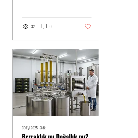
32
0
30 Eyl 2025
∙
3
dk.
Berraklık mı Doğallık mı?