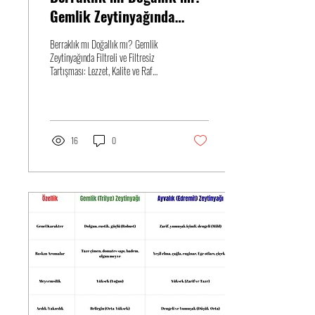
Gemlik Zeytinyağında
Filtreli ve Filtresiz
Berraklık mı Doğallık mı? Gemlik
Tartışması: Lezzet, Kalite
Zeytinyağında Filtreli ve Filtresiz
Tartışması: Lezzet, Kalite ve Raf
ve Raf Ömrüne Etkileri
Ömrüne Etkileri
16
0