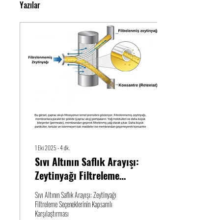
Yazılar
1 Eki 2025
∙
4
dk.
Sıvı Altının Saflık Arayışı:
Zeytinyağı Filtreleme
Seçeneklerinin Kapsamlı
Sıvı Altının Saflık Arayışı: Zeytinyağı
Karşılaştırması
Filtreleme Seçeneklerinin Kapsamlı
Karşılaştırması