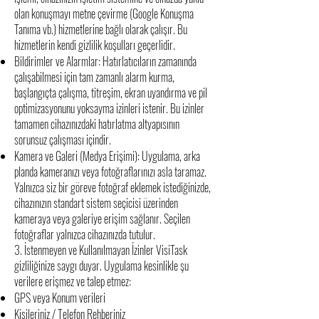
olan konuşmayı metne çevirme (Google Konuşma
Tanıma vb.) hizmetlerine bağlı olarak çalışır. Bu
hizmetlerin kendi gizlilik koşulları geçerlidir.
Bildirimler ve Alarmlar: Hatırlatıcıların zamanında
çalışabilmesi için tam zamanlı alarm kurma,
başlangıçta çalışma, titreşim, ekran uyandırma ve pil
optimizasyonunu yoksayma izinleri istenir. Bu izinler
tamamen cihazınızdaki hatırlatma altyapısının
sorunsuz çalışması içindir.
Kamera ve Galeri (Medya Erişimi): Uygulama, arka
planda kameranızı veya fotoğraflarınızı asla taramaz.
Yalnızca siz bir göreve fotoğraf eklemek istediğinizde,
cihazınızın standart sistem seçicisi üzerinden
kameraya veya galeriye erişim sağlanır. Seçilen
fotoğraflar yalnızca cihazınızda tutulur.
3. İstenmeyen ve Kullanılmayan İzinler VisiTask
gizliliğinize saygı duyar. Uygulama kesinlikle şu
verilere erişmez ve talep etmez:
GPS veya Konum verileri
Kişileriniz / Telefon Rehberiniz