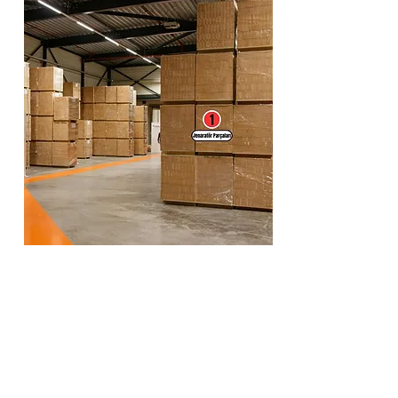
5. "O Çok Güvenli Yeri" Unutmayın: Pasaport Krizi
Yılda bir lazım olan eşyaları uçağa saatler kala
aramak büyük strestir.
Kullanım: Pasaportları kaldırdığınız an fotoğraflayın