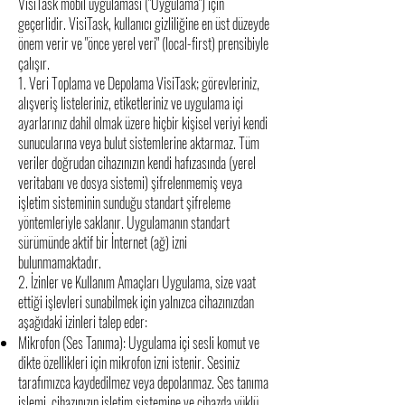
VisiTask mobil uygulaması ("Uygulama") için
geçerlidir. VisiTask, kullanıcı gizliliğine en üst düzeyde
önem verir ve "önce yerel veri" (local-first) prensibiyle
çalışır.
1. Veri Toplama ve Depolama VisiTask; görevleriniz,
alışveriş listeleriniz, etiketleriniz ve uygulama içi
ayarlarınız dahil olmak üzere hiçbir kişisel veriyi kendi
sunucularına veya bulut sistemlerine aktarmaz. Tüm
veriler doğrudan cihazınızın kendi hafızasında (yerel
veritabanı ve dosya sistemi) şifrelenmemiş veya
işletim sisteminin sunduğu standart şifreleme
yöntemleriyle saklanır. Uygulamanın standart
sürümünde aktif bir İnternet (ağ) izni
bulunmamaktadır.
2. İzinler ve Kullanım Amaçları Uygulama, size vaat
ettiği işlevleri sunabilmek için yalnızca cihazınızdan
aşağıdaki izinleri talep eder:
Mikrofon (Ses Tanıma): Uygulama içi sesli komut ve
dikte özellikleri için mikrofon izni istenir. Sesiniz
tarafımızca kaydedilmez veya depolanmaz. Ses tanıma
işlemi, cihazınızın işletim sistemine ve cihazda yüklü