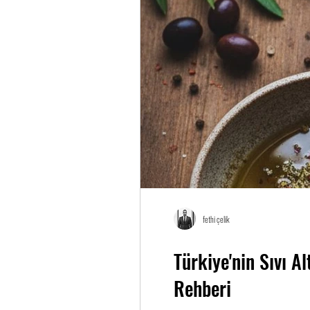
fethi çelik
Türkiye'nin Sıvı Al
Rehberi