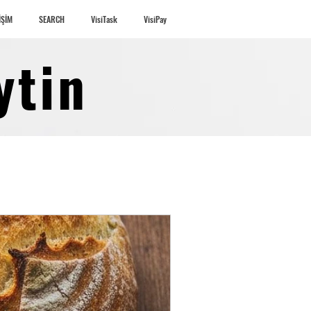
İŞİM
SEARCH
VisiTask
VisiPay
Giriş
ytin